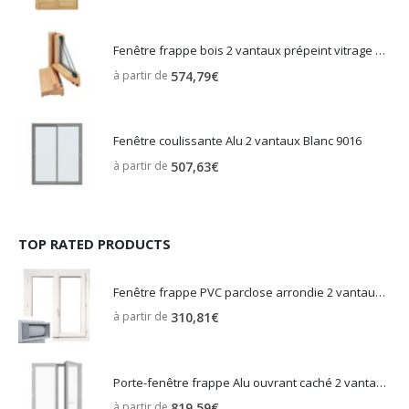
Fenêtre frappe bois 2 vantaux prépeint vitrage phonique clair
à partir de
574,79
€
Fenêtre coulissante Alu 2 vantaux Blanc 9016
à partir de
507,63
€
TOP RATED PRODUCTS
Fenêtre frappe PVC parclose arrondie 2 vantaux gris anthracite 7016 volet roulant intégré
à partir de
310,81
€
Porte-fenêtre frappe Alu ouvrant caché 2 vantaux blanc RAL 9016
à partir de
819,59
€