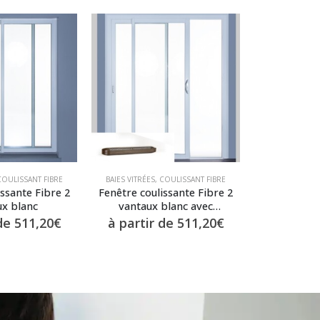
COULISSANT FIBRE
BAIES VITRÉES
,
COULISSANT FIBRE
issante Fibre 2
Fenêtre coulissante Fibre 2
ux blanc
vantaux blanc avec
aération mini esea
 de
511,20
€
à partir de
511,20
€