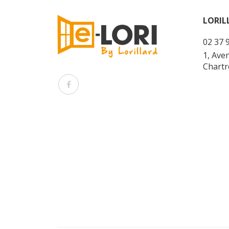
LORIL
02 37 
1, Ave
Chartr