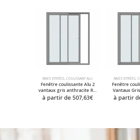
BAIES VITRÉES
,
COULISSANT ALU
BAIES VITRÉES
,
C
Fenêtre coulissante Alu 2
Fenêtre couli
vantaux gris anthracite Ral
Vantaux Gris
7016
vitrage
à partir de
507,63
€
à partir 