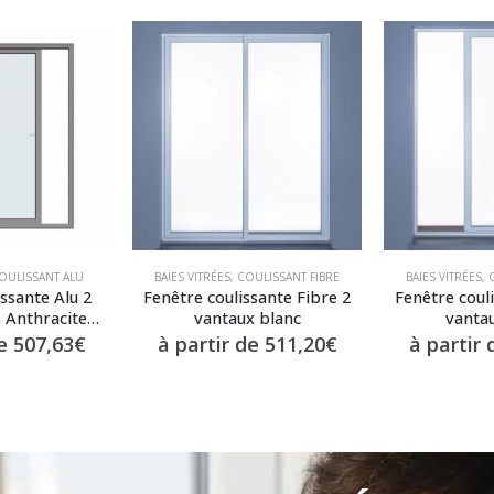
OULISSANT ALU
BAIES VITRÉES
,
COULISSANT FIBRE
BAIES VITRÉES
,
ssante Alu 2
Fenêtre coulissante Fibre 2
Fenêtre coul
 Anthracite
vantaux blanc
vanta
 dépoli
de
507,63
€
à partir de
511,20
€
à partir