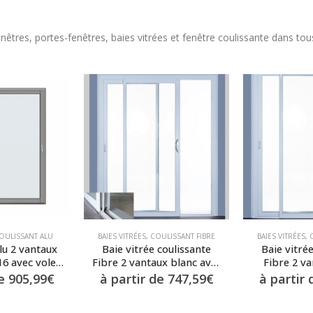
tres, portes-fenêtres, baies vitrées et fenêtre coulissante dans tous 
OULISSANT ALU
BAIES VITRÉES
,
COULISSANT FIBRE
BAIES VITRÉES
,
lu 2 vantaux
Baie vitrée coulissante
Baie vitré
6 avec volet
Fibre 2 vantaux blanc avec
Fibre 2 v
intégré
seuil alu plat
vitrage
de
905,99
€
à partir de
747,59
€
à partir