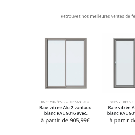
Retrouvez nos meilleures ventes de fenê
BAIES VITRÉES
,
COULISSANT ALU
BAIES VITRÉES
,
C
Baie vitrée Alu 2 vantaux
Baie vitrée A
blanc RAL 9016 avec
blanc RAL 901
soubassement plein
roulant 
à partir de
905,99
€
à partir 