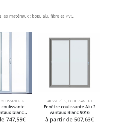
les matériaux : bois, alu, fibre et PVC.
COULISSANT FIBRE
BAIES VITRÉES
,
COULISSANT ALU
e coulissante
Fenêtre coulissante Alu 2
antaux blanc
vantaux Blanc 9016
 phonique
 de
747,59
€
à partir de
507,63
€