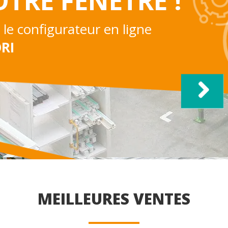
TRE FENETRE !
 le configurateur en ligne
ORI
MEILLEURES VENTES