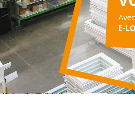
VO
Avec
E-L