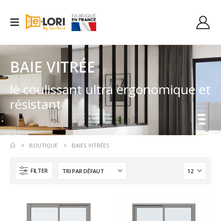
BAIE VITRÉE
le coulissant ultra ergonomique et
résistant
BOUTIQUE
BAIES VITRÉES
FILTER