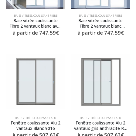
BAIES VITRÉES
,
COULISSANT FIBRE
BAIES VITRÉES
,
COULISSANT FIBRE
Baie vitrée coulissante
Baie vitrée coulissante
Fibre 2 vantaux blanc avec
Fibre 2 vantaux blanc
seuil alu plat
vitrage phonique
à partir de
747,59
€
à partir de
747,59
€
BAIES VITRÉES
,
COULISSANT ALU
BAIES VITRÉES
,
COULISSANT ALU
Fenêtre coulissante Alu 2
Fenêtre coulissante Alu 2
vantaux Blanc 9016
vantaux gris anthracite Ral
7016
à partir de
507,63
€
à partir de
507,63
€