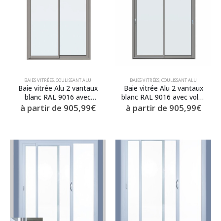
BAIES VITRÉES
,
COULISSANT ALU
BAIES VITRÉES
,
COULISSANT ALU
Baie vitrée Alu 2 vantaux
Baie vitrée Alu 2 vantaux
blanc RAL 9016 avec
blanc RAL 9016 avec volet
soubassement plein
roulant intégré
à partir de
905,99
€
à partir de
905,99
€