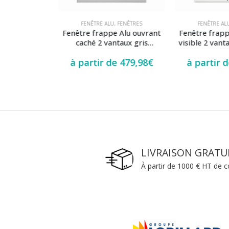
FENÊTRES
FENÊTRE ALU
,
FENÊTRES
FENÊTRE AL
 Alu ouvrant
Fenêtre frappe Alu ouvrant
Fenêtre frapp
tail gris
caché 2 vantaux gris
visible 2 vant
16 vitrage
anthracite RAL 7016
petits-bois 2
e
272,39
€
à partir de
479,98
€
à partir 
li
LIVRAISON GRATU
À partir de 1000 € HT de