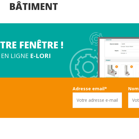
BÂTIMENT
RE FENÊTRE !
 EN LIGNE
E-LORI
Adresse email*
Nom