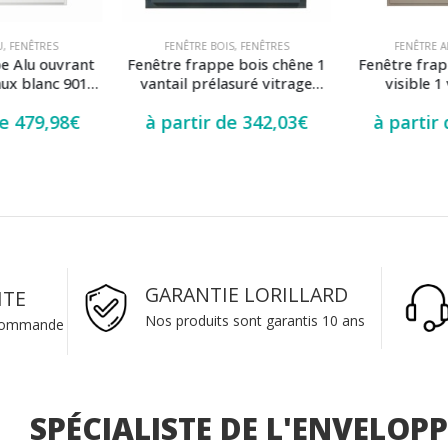
U
,
FENÊTRES
FENÊTRE BOIS
,
FENÊTRES
FENÊTRE A
e Alu ouvrant
Fenêtre frappe bois chêne 1
Fenêtre frap
aux blanc 9016
vantail prélasuré vitrage
visible 1 
6×8 intégrés
dépoli
anthracite 70
de
479,98
€
à partir de
342,03
€
à partir
e
GARANTIE LORILLARD
ITE
Nos produits sont garantis 10 ans
 commande
SPÉCIALISTE DE L'ENVELOP