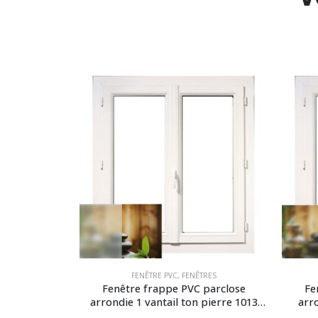
FENÊTRE PVC
,
FENÊTRES
Fenêtre frappe PVC parclose
Fe
arrondie 1 vantail ton pierre 1013
arro
vitrage dépoli