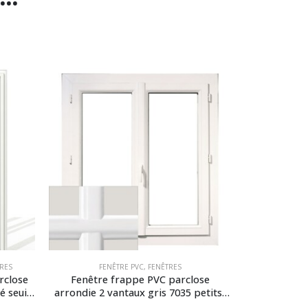
RES
FENÊTRE PVC
,
FENÊTRES
rclose
Fenêtre frappe PVC parclose
é seuil
arrondie 2 vantaux gris 7035 petits-
bois intégrés