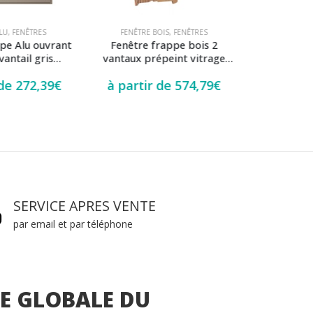
LU
,
FENÊTRES
FENÊTRE BOIS
,
FENÊTRES
FENÊTRE 
pe Alu ouvrant
Fenêtre frappe bois 2
Fenêtre fra
vantail gris
vantaux prépeint vitrage
arrondie 1 v
16 aération mini
phonique clair
1013 aéra
 de
272,39
€
à partir de
574,79
€
à parti
sea
SERVICE APRES VENTE
par email et par téléphone
PE GLOBALE DU