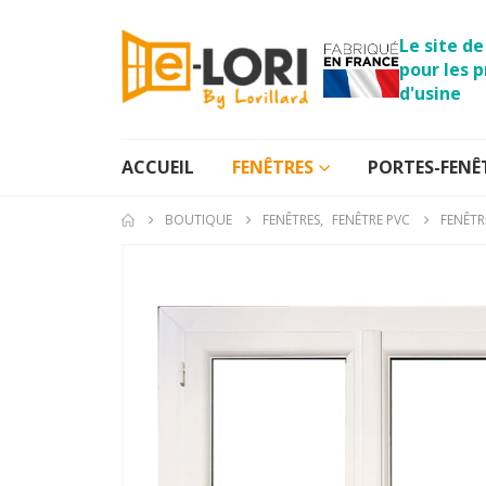
Le site d
pour les p
d'usine
ACCUEIL
FENÊTRES
PORTES-FENÊ
BOUTIQUE
FENÊTRES
,
FENÊTRE PVC
FENÊTR