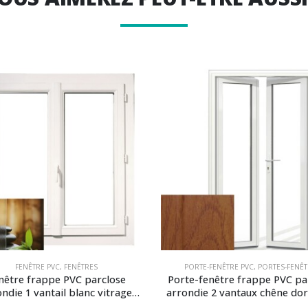
FENÊTRE PVC
,
FENÊTRES
PORTE-FENÊTRE PVC
,
PORTES-FENÊT
nêtre frappe PVC parclose
Porte-fenêtre frappe PVC pa
ndie 1 vantail blanc vitrage
arrondie 2 vantaux chêne dor
imprimé 200
alu plat