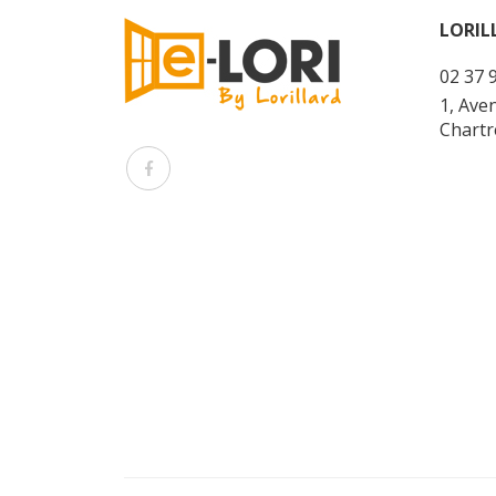
LORIL
02 37 
1, Ave
Chartr