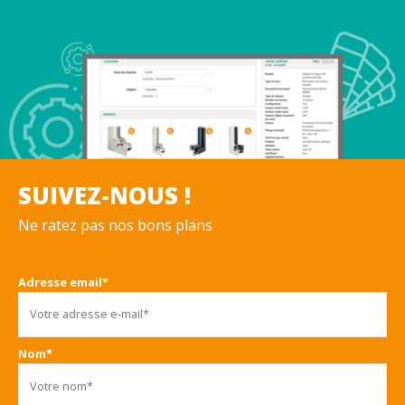
SUIVEZ-NOUS !
Ne ratez pas nos bons plans
Adresse email*
Nom*